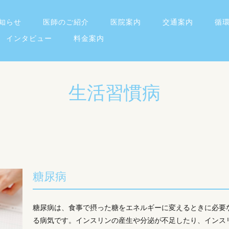
知らせ
医師のご紹介
医院案内
交通案内
循
インタビュー
料金案内
生活習慣病
糖尿病
糖尿病は、食事で摂った糖をエネルギーに変えるときに必要
る病気です。インスリンの産生や分泌が不足したり、インス