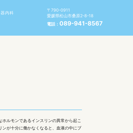
〒790-0911
環器内科
愛媛県松山市桑原2-8-18
089-941-8567
電話：
なホルモンであるインスリンの異常から起こ
リンが十分に働かなくなると、血液の中にブ