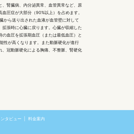
と、腎臓病、内分泌異常、血管異常など、原
高血圧症が大部分（90%以上）を占めます。
心臓から送り出された血液が血管壁に対して
、拡張時に心臓に戻ります。心臓が収縮した
時の血圧を拡張期血圧（または最低血圧）と
可能性が高くなります。また動脈硬化が進行
れ、冠動脈硬化による胸痛、不整脈、腎硬化
インタビュー
料金案内